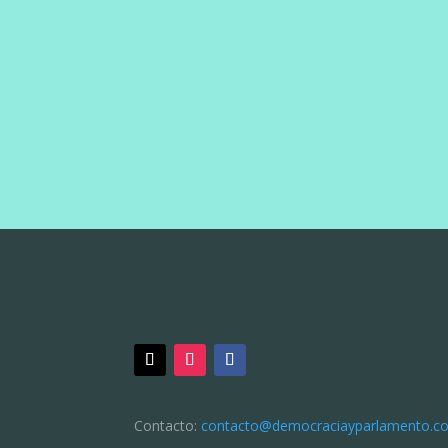
Contacto: 
contacto@democraciayparlamento.c