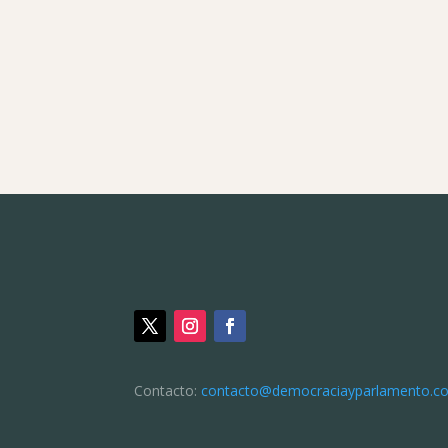
Contacto: 
contacto@democraciayparlamento.c